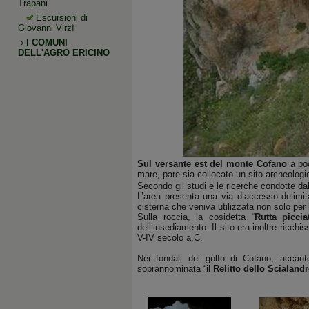
Trapani
Escursioni di
Giovanni Virzì
›
I COMUNI
DELL'AGRO ERICINO
Sul versante est del monte Cofano
a poc
mare, pare sia collocato un sito archeologi
Secondo gli studi e le ricerche condotte da
L’area presenta una via d’accesso delimita
cisterna che veniva utilizzata non solo pe
Sulla roccia, la cosidetta “
Rutta piccia
dell’insediamento. Il sito era inoltre ricch
V-IV secolo a.C.
Nei fondali del golfo di Cofano, accanto
soprannominata “il
Relitto dello Scialand