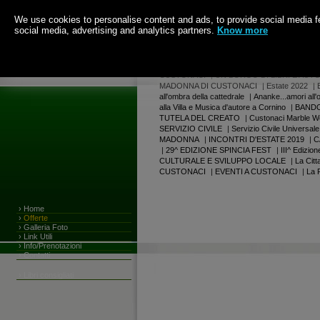
We use cookies to personalise content and ads, to provide social media fea
social media, advertising and analytics partners.
Know more
Ore 22:42.57 di Sabato
8 Agosto 2026
|
Centro Culturale Espositivo del Marmo
|
AL
CUSTONACI
|
UN BORGO DI LIBRI E AUTO
MADONNA DI CUSTONACI
|
Estate 2022
|
all'ombra della cattedrale
|
Ananke...amori all'
alla Villa e Musica d'autore a Cornino
|
BANDO
TUTELA DEL CREATO
|
Custonaci Marble W
SERVIZIO CIVILE
|
Servizio Civile Universale
MADONNA
|
INCONTRI D'ESTATE 2019
|
C
|
29^ EDIZIONE SPINCIA FEST
|
III^ Edizi
CULTURALE E SVILUPPO LOCALE
|
La Citt
CUSTONACI
|
EVENTI A CUSTONACI
|
La 
›
Home
›
Offerte
›
Galleria Foto
›
Link Utili
›
Info/Prenotazioni
›
Contatti
›
Libri consigliati