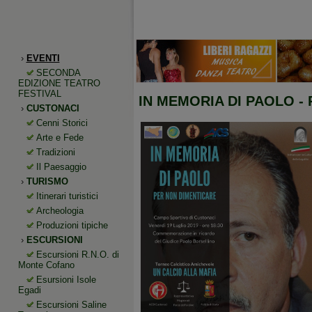
›
EVENTI
SECONDA
EDIZIONE TEATRO
FESTIVAL
IN MEMORIA DI PAOLO -
›
CUSTONACI
Cenni Storici
Arte e Fede
Tradizioni
Il Paesaggio
›
TURISMO
Itinerari turistici
Archeologia
Produzioni tipiche
›
ESCURSIONI
Escursioni R.N.O. di
Monte Cofano
Esursioni Isole
Egadi
Escursioni Saline