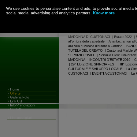
We use cookies to personalise content and ads, to provide social media fea
social media, advertising and analytics partners.
Know more
Ore 17:44.44 di Sabato
8 Agosto 2026
|
Centro Culturale Espositivo del Marmo
|
AL
CUSTONACI
|
UN BORGO DI LIBRI E AUTO
MADONNA DI CUSTONACI
|
Estate 2022
|
all'ombra della cattedrale
|
Ananke...amori all'
alla Villa e Musica d'autore a Cornino
|
BANDO
TUTELA DEL CREATO
|
Custonaci Marble W
SERVIZIO CIVILE
|
Servizio Civile Universale
MADONNA
|
INCONTRI D'ESTATE 2019
|
C
|
29^ EDIZIONE SPINCIA FEST
|
III^ Edizi
CULTURALE E SVILUPPO LOCALE
|
La Citt
CUSTONACI
|
EVENTI A CUSTONACI
|
La 
›
Home
›
Offerte
›
Galleria Foto
›
Link Utili
›
Info/Prenotazioni
›
Contatti
›
Libri consigliati