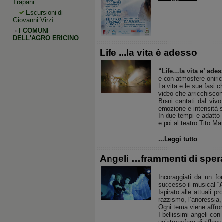
Trapani
Escursioni di
Giovanni Virzì
›
I COMUNI
DELL'AGRO ERICINO
Life ...la vita è adesso
“Life…la vita e’ ade
e con atmosfere oniric
La vita e le sue fasi c
video che arricchiscon
Brani cantati dal viv
emozione e intensità s
In due tempi e adatto 
e poi al teatro Tito Ma
...Leggi tutto
Angeli …frammenti di sper
Incoraggiati da un fo
successo il musical “
Ispirato alle attuali p
razzismo, l’anoressia, l
Ogni tema viene affron
I bellissimi angeli con
un’atmosfera di rifles