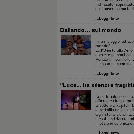
Indirizzato soprattu
costituisce un punto d
...Leggi tutto
Ballando… sul mondo
In un viaggio attrave
mondo
”.
Dall’Oriente alle Amer
comici e da brani dal 
Portato in tour nelle
riscosso un buon succ
...Leggi tutto
"Luce... tra silenzi e fragilit
Dopo le intense emozi
affrontare ulteriori pr
ai sette vizi capitali, 
la pedofilia ed il suicid
Ogni storia viene racc
stessi. Indirizzato a
riflessione ed emozioni
...Leggi tutto