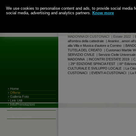
We use cookies to personalise content and ads, to provide social media fea
social media, advertising and analytics partners.
Know more
Ore 4:14.46 di Venerdi
7 Agosto 2026
|
Centro Culturale Espositivo del Marmo
|
AL
CUSTONACI
|
UN BORGO DI LIBRI E AUTO
MADONNA DI CUSTONACI
|
Estate 2022
|
all'ombra della cattedrale
|
Ananke...amori all'
alla Villa e Musica d'autore a Cornino
|
BANDO
TUTELA DEL CREATO
|
Custonaci Marble W
SERVIZIO CIVILE
|
Servizio Civile Universale
MADONNA
|
INCONTRI D'ESTATE 2019
|
C
|
29^ EDIZIONE SPINCIA FEST
|
III^ Edizi
CULTURALE E SVILUPPO LOCALE
|
La Citt
CUSTONACI
|
EVENTI A CUSTONACI
|
La 
›
Home
›
Offerte
›
Galleria Foto
›
Link Utili
›
Info/Prenotazioni
›
Contatti
›
Libri consigliati