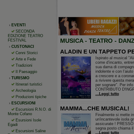
›
EVENTI
SECONDA
EDIZIONE TEATRO
MUSICA - TEATRO - DANZA
FESTIVAL
›
CUSTONACI
ALADIN E UN TAPPETO 
Cenni Storici
Ispirato al musical "Al
Arte e Fede
come d’incanto, entrer
Tradizioni
sua dama di compagnia S
indolente e con l’aiut
Il Paesaggio
a crescere e a coronare
›
TURISMO
a rivivere questa mera
Itinerari turistici
per sognare". Per info
CONTRIBUTO D'ING
Archeologia
...Leggi tutto
Produzioni tipiche
›
ESCURSIONI
MAMMA...CHE MUSICAL!
Escursioni R.N.O. di
Monte Cofano
Finalmente si mette in
un'incantevole isola gr
Esursioni Isole
assicurate ! PRESS
Egadi
segna posto chiama i
Escursioni Saline
...Leggi tutto