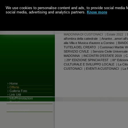
We use cookies to personalise content and ads, to provide social media fea
social media, advertising and analytics partners.
Know more
Ore 1:44.06 di Venerdi
7 Agosto 2026
|
Centro Culturale Espositivo del Marmo
|
AL
CUSTONACI
|
UN BORGO DI LIBRI E AUTO
MADONNA DI CUSTONACI
|
Estate 2022
|
all'ombra della cattedrale
|
Ananke...amori all'
alla Villa e Musica d'autore a Cornino
|
BANDO
TUTELA DEL CREATO
|
Custonaci Marble W
SERVIZIO CIVILE
|
Servizio Civile Universale
MADONNA
|
INCONTRI D'ESTATE 2019
|
C
|
29^ EDIZIONE SPINCIA FEST
|
III^ Edizi
CULTURALE E SVILUPPO LOCALE
|
La Citt
CUSTONACI
|
EVENTI A CUSTONACI
|
La 
›
Home
›
Offerte
›
Galleria Foto
›
Link Utili
›
Info/Prenotazioni
›
Contatti
›
Libri consigliati