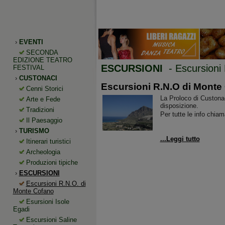
›
EVENTI
SECONDA
EDIZIONE TEATRO
ESCURSIONI
- Escursioni
FESTIVAL
›
CUSTONACI
Escursioni R.N.O di Monte
Cenni Storici
La Proloco di Custonaci
Arte e Fede
disposizione.
Tradizioni
Per tutte le info chiam
Il Paesaggio
›
TURISMO
...Leggi tutto
Itinerari turistici
Archeologia
Produzioni tipiche
›
ESCURSIONI
Escursioni R.N.O. di
Monte Cofano
Esursioni Isole
Egadi
Escursioni Saline